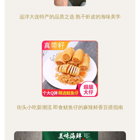
远洋大连特产的品质之选 熟干虾皮的海味美学
街头小吃新潮流 即食鱿鱼仔的麻辣鲜香百搭指南