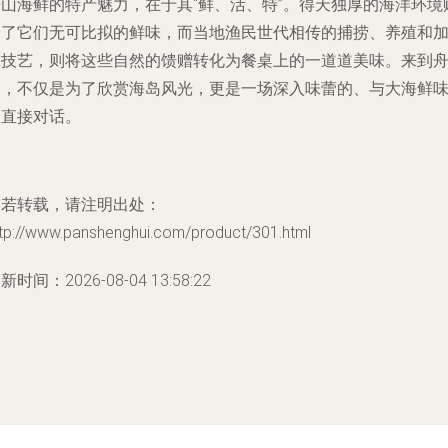
舟山海鲜的特产魅力，在于其“鲜、活、特”。得天独厚的海洋环境
予了它们无可比拟的鲜味，而当地渔民世代相传的捕捞、养殖和
工技艺，则将这些自然的馈赠转化为餐桌上的一道道美味。来到
山，不仅是为了欣赏海岛风光，更是一场深入味蕾的、与大海鲜
的直接对话。
如若转载，请注明出处：
ttp://www.panshenghui.com/product/301.html
新时间：2026-08-04 13:58:22