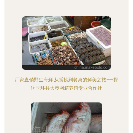
厂家直销野生海鲜 从捕捞到餐桌的鲜美之旅——探
访玉环县大琴网箱养殖专业合作社