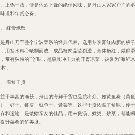
特。上锅一蒸，便是佐酒下饭的绝佳风味，是舟山人家家户户的
日味道和年货必备。
、 红膏炝蟹
这是舟山乃至整个宁波菜系的经典代表。选用冬季膏红肉肥的梭
蟹，用盐水精心呛制而成。成品蟹肉晶莹剔透，膏体艳红，咸鲜
，带有独特的“呛”味，是极具冲击力的开胃凉菜，被誉为“海鲜冰
淋”。
、 海鲜干货
得益于丰富的渔获，舟山的海鲜干货也品质出众。如黄鱼鲞（黄
干）、虾干、虾皮、鱿鱼干、紫菜等。这些干货浓缩了鲜味，便
储存和运输，是馈赠亲友的佳品，用来煲汤、煮粥、炒菜，都能
间提升菜肴的鲜美度。