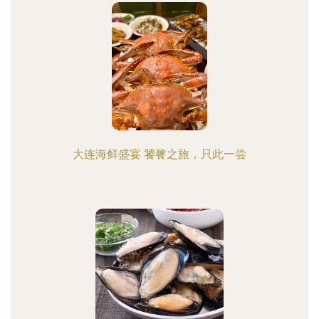
大连海鲜盛宴 饕餮之旅，只此一尝