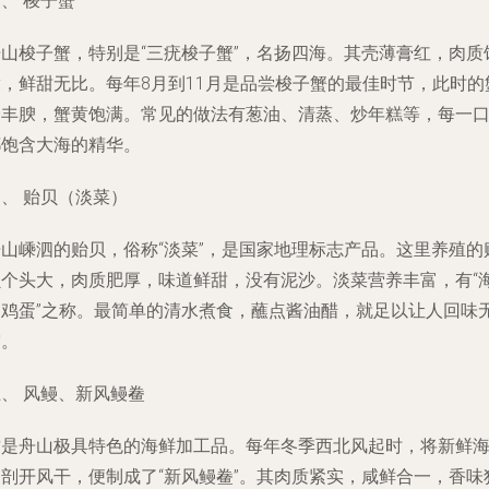
、 梭子蟹
舟山梭子蟹，特别是“三疣梭子蟹”，名扬四海。其壳薄膏红，肉质
满，鲜甜无比。每年8月到11月是品尝梭子蟹的最佳时节，此时的
膏丰腴，蟹黄饱满。常见的做法有葱油、清蒸、炒年糕等，每一
都饱含大海的精华。
、 贻贝（淡菜）
舟山嵊泗的贻贝，俗称“淡菜”，是国家地理标志产品。这里养殖的
贝个头大，肉质肥厚，味道鲜甜，没有泥沙。淡菜营养丰富，有“
中鸡蛋”之称。最简单的清水煮食，蘸点酱油醋，就足以让人回味
穷。
、 风鳗、新风鳗鲞
这是舟山极具特色的海鲜加工品。每年冬季西北风起时，将新鲜
鳗剖开风干，便制成了“新风鳗鲞”。其肉质紧实，咸鲜合一，香味